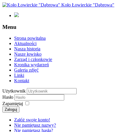
Koło Łowieckie "Dąbrowa"
Menu
Strona powitalna
Aktualności
Nasza historia
Nasze łowisko
Zarząd i członkowie
Kronika wydarzeń
Galeria zdjęć
Linki
Kontakt
Użytkownik
Hasło
Zapamiętaj
Załóż swoje konto!
Nie pamiętasz nazwy?
Nie pamiętasz hasła?