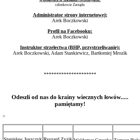
Współpraca ze szkołami i przemysłem:
członkowie Zarządu
Administrator strony internetowej:
Arek Boczkowski
Profil na Facebooku:
Arek Boczkowski
Instruktor strzelectwa (BHP, przystrzeliwanie):
Arek Boczkowski, Adam Stankiewicz, Bartłomiej Mrozik
*********************
Odeszli od nas do krainy wiecznych łowów.....
pamiętamy!
>
Stanisław Juszczyk
Ryszard Zyzik